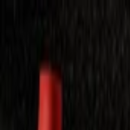
Laimėkite spragėsių aparatą
Laimėti
Close
Toggle Menu
Visi filmai
Su planu nemokamai
Vaikams
Populiariausi
Lietuviški
Mano f