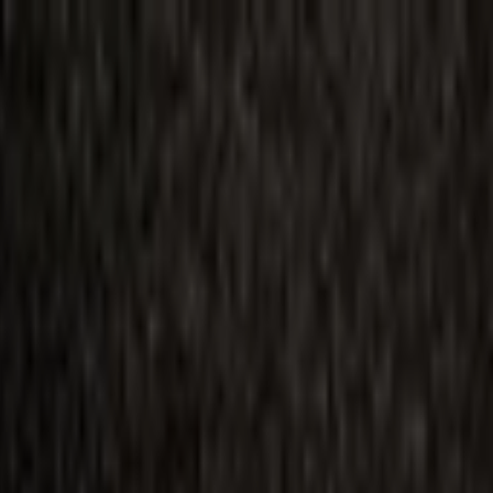
ilmai
Planai
Kino naujienos