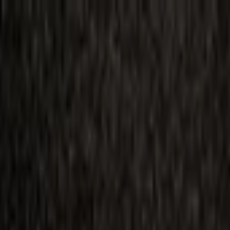
ilmai
Planai
Kino naujienos