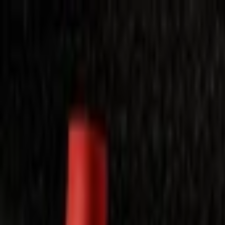
Laimėkite spragėsių aparatą
Laimėti
Close
Toggle Menu
Visi filmai
Su planu nemokamai
Vaikams
Populiariausi
Lietuviški
Mano f