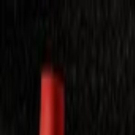
Laimėkite spragėsių aparatą
Laimėti
Close
Toggle Menu
Visi filmai
Su planu nemokamai
Vaikams
Populiariausi
Lietuviški
Mano f