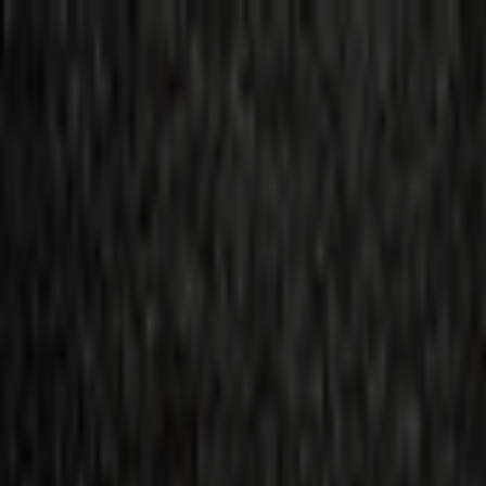
ilmai
Planai
Kino naujienos