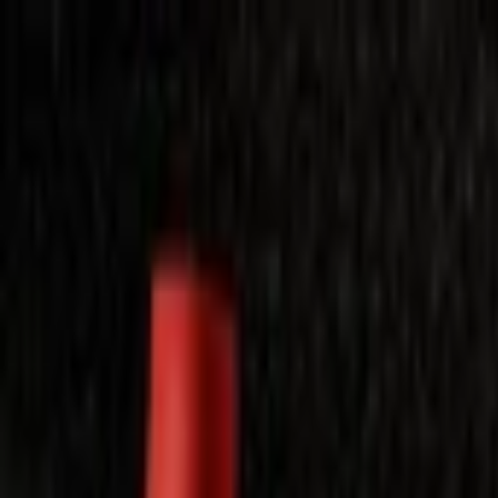
Laimėkite spragėsių aparatą
Laimėti
Close
Toggle Menu
Visi filmai
Su planu nemokamai
Vaikams
Populiariausi
Lietuviški
Mano f