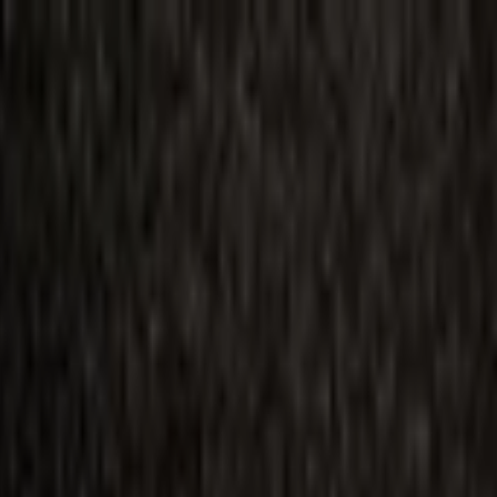
ilmai
Planai
Kino naujienos