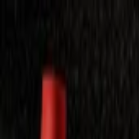
Laimėkite spragėsių aparatą
Laimėti
Close
Toggle Menu
Visi filmai
Su planu nemokamai
Vaikams
Populiariausi
Lietuviški
Mano f