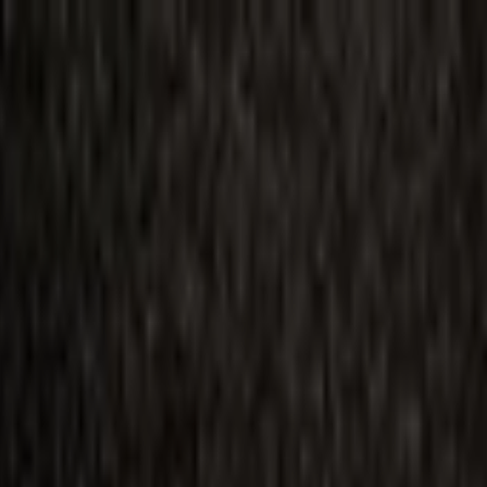
ilmai
Planai
Kino naujienos