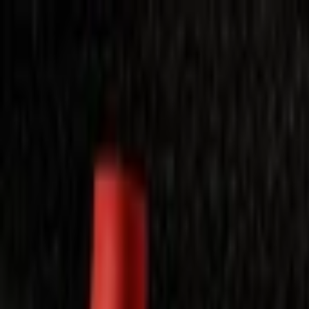
Laimėkite spragėsių aparatą
Laimėti
Close
Toggle Menu
Visi filmai
Su planu nemokamai
Vaikams
Populiariausi
Lietuviški
Mano f