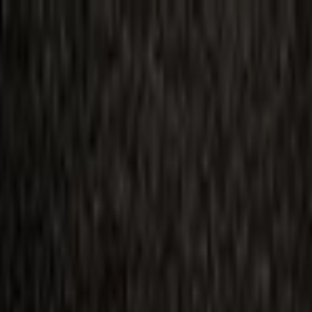
ilmai
Planai
Kino naujienos