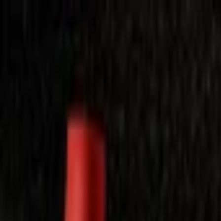
Laimėkite spragėsių aparatą
Laimėti
Close
Toggle Menu
Visi filmai
Su planu nemokamai
Vaikams
Populiariausi
Lietuviški
Mano f