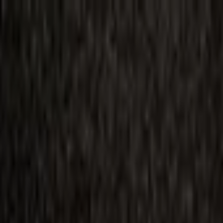
ilmai
Planai
Kino naujienos