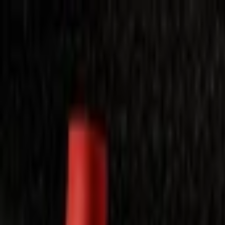
Laimėkite spragėsių aparatą
Laimėti
Close
Toggle Menu
Visi filmai
Su planu nemokamai
Vaikams
Populiariausi
Lietuviški
Mano f