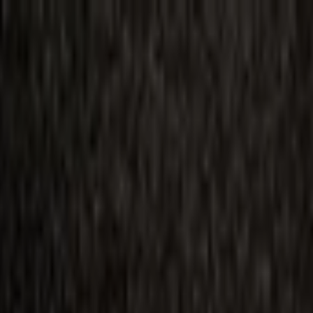
ilmai
Planai
Kino naujienos