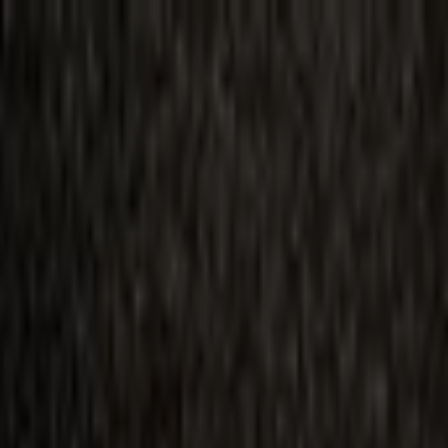
ilmai
Planai
Kino naujienos