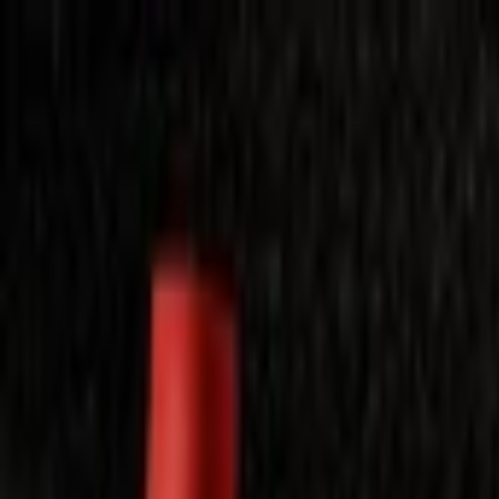
Laimėkite spragėsių aparatą
Laimėti
Close
Toggle Menu
Visi filmai
Su planu nemokamai
Vaikams
Populiariausi
Lietuviški
Mano f