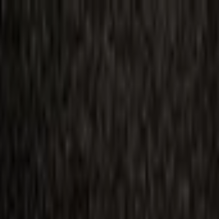
ilmai
Planai
Kino naujienos