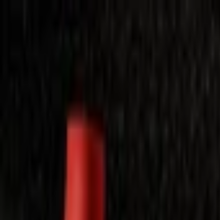
Laimėkite spragėsių aparatą
Laimėti
Close
Toggle Menu
Visi filmai
Su planu nemokamai
Vaikams
Populiariausi
Lietuviški
Mano f