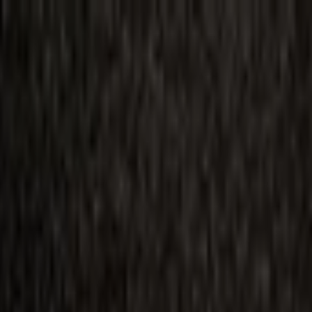
ilmai
Planai
Kino naujienos