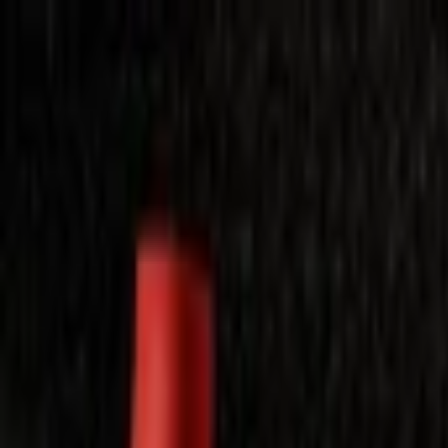
Laimėkite spragėsių aparatą
Laimėti
Close
Toggle Menu
Visi filmai
Su planu nemokamai
Vaikams
Populiariausi
Lietuviški
Mano f