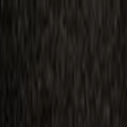
ilmai
Planai
Kino naujienos