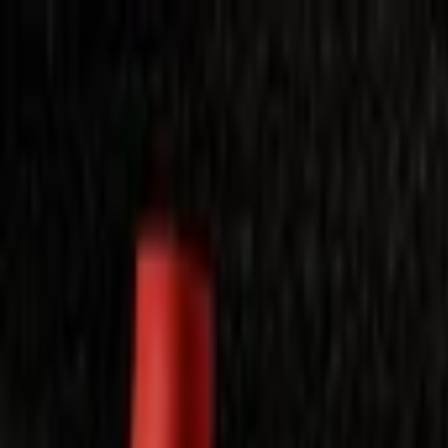
Laimėkite spragėsių aparatą
Laimėti
Close
Toggle Menu
Visi filmai
Su planu nemokamai
Vaikams
Populiariausi
Lietuviški
Mano f