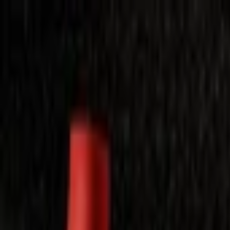
Laimėkite spragėsių aparatą
Laimėti
Close
Toggle Menu
Visi filmai
Su planu nemokamai
Vaikams
Populiariausi
Lietuviški
Mano f