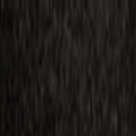
ilmai
Planai
Kino naujienos