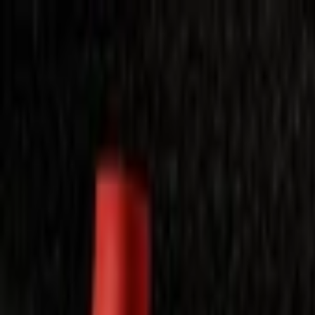
Laimėkite spragėsių aparatą
Laimėti
Close
Toggle Menu
Visi filmai
Su planu nemokamai
Vaikams
Populiariausi
Lietuviški
Mano f