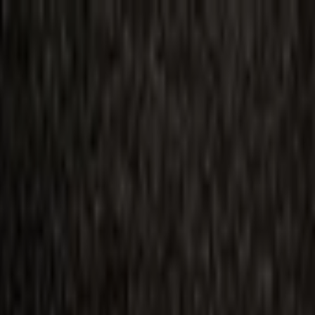
ilmai
Planai
Kino naujienos