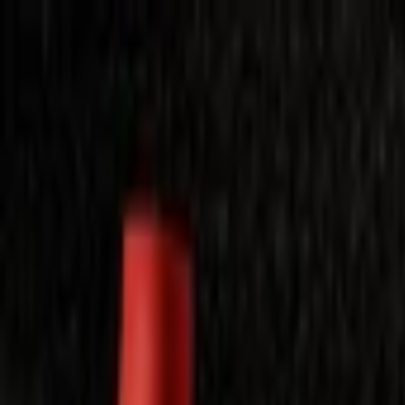
Laimėkite spragėsių aparatą
Laimėti
Close
Toggle Menu
Visi filmai
Su planu nemokamai
Vaikams
Populiariausi
Lietuviški
Mano f