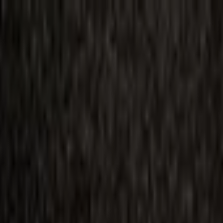
ilmai
Planai
Kino naujienos