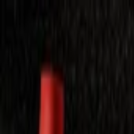
Laimėkite spragėsių aparatą
Laimėti
Close
Toggle Menu
Visi filmai
Su planu nemokamai
Vaikams
Populiariausi
Lietuviški
Mano f