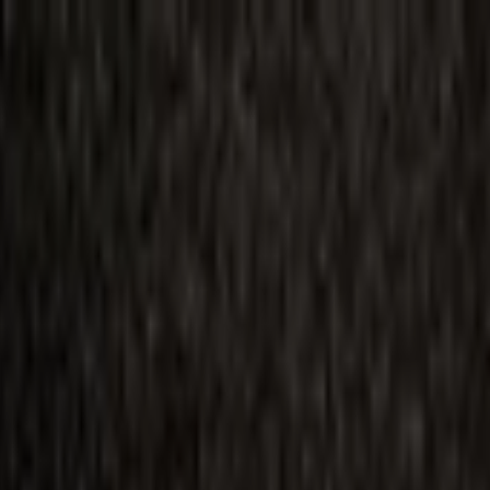
ilmai
Planai
Kino naujienos