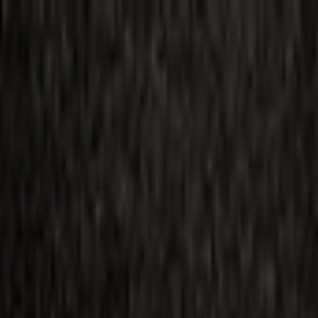
ilmai
Planai
Kino naujienos