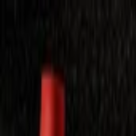
Laimėkite spragėsių aparatą
Laimėti
Close
Toggle Menu
Visi filmai
Su planu nemokamai
Vaikams
Populiariausi
Lietuviški
Mano f