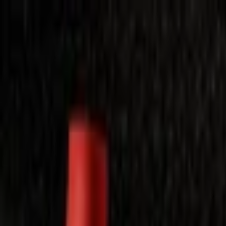
Laimėkite spragėsių aparatą
Laimėti
Close
Toggle Menu
Visi filmai
Su planu nemokamai
Vaikams
Populiariausi
Lietuviški
Mano f