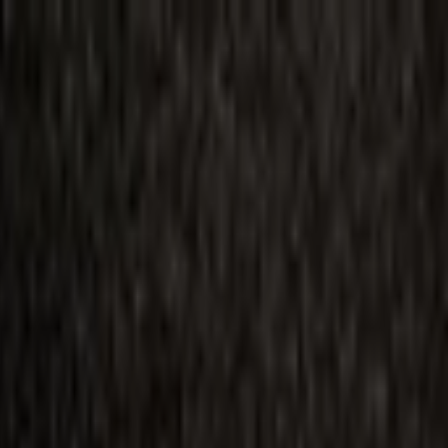
ilmai
Planai
Kino naujienos