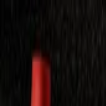
Laimėkite spragėsių aparatą
Laimėti
Close
Toggle Menu
Visi filmai
Su planu nemokamai
Vaikams
Populiariausi
Lietuviški
Mano f