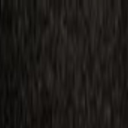
ilmai
Planai
Kino naujienos