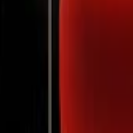
Notifications
Júlia Nyakó