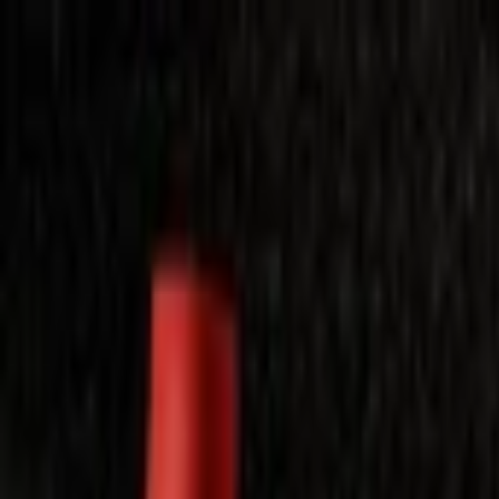
Laimėkite spragėsių aparatą
Laimėti
Close
Toggle Menu
Visi filmai
Su planu nemokamai
Vaikams
Populiariausi
Lietuviški
Mano f