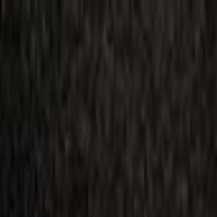
ilmai
Planai
Kino naujienos