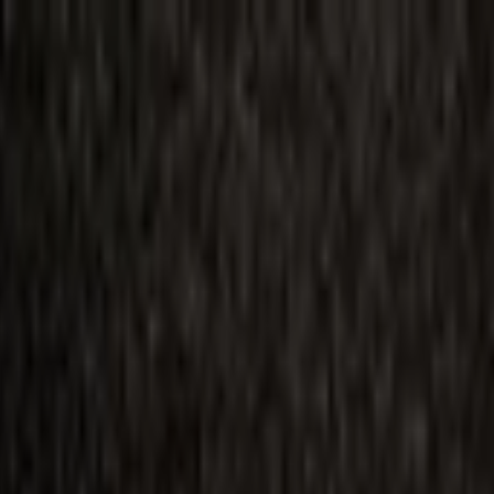
ilmai
Planai
Kino naujienos