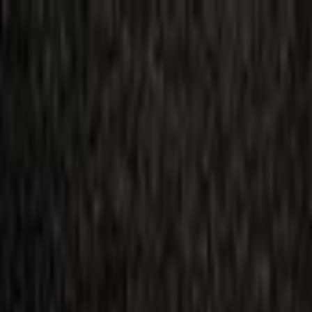
ilmai
Planai
Kino naujienos