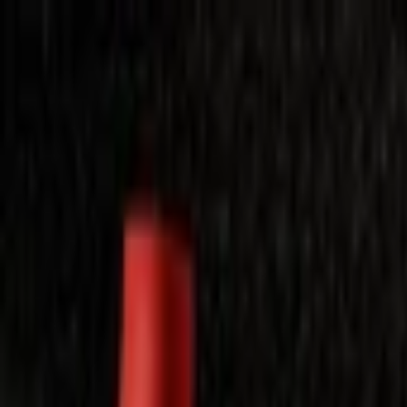
Laimėkite spragėsių aparatą
Laimėti
Close
Toggle Menu
Visi filmai
Su planu nemokamai
Vaikams
Populiariausi
Lietuviški
Mano f