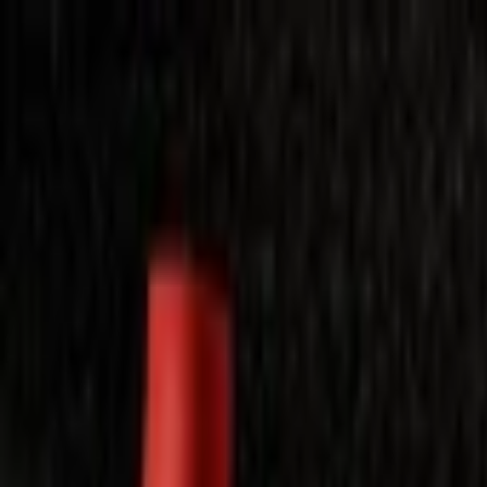
Laimėkite spragėsių aparatą
Laimėti
Close
Toggle Menu
Visi filmai
Su planu nemokamai
Vaikams
Populiariausi
Lietuviški
Mano f