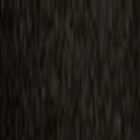
ilmai
Planai
Kino naujienos