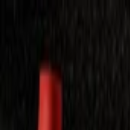
Laimėkite spragėsių aparatą
Laimėti
Close
Toggle Menu
Visi filmai
Su planu nemokamai
Vaikams
Populiariausi
Lietuviški
Mano f