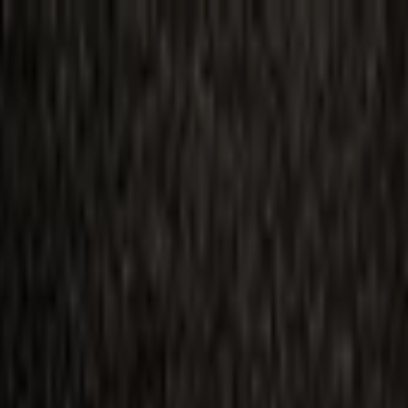
ilmai
Planai
Kino naujienos