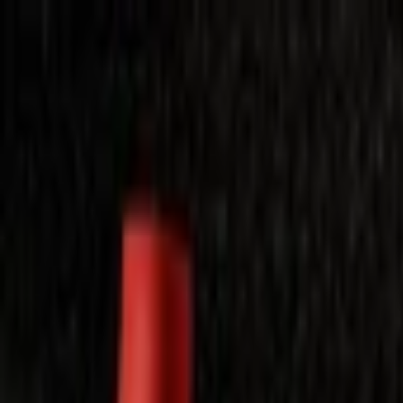
Laimėkite spragėsių aparatą
Laimėti
Close
Toggle Menu
Visi filmai
Su planu nemokamai
Vaikams
Populiariausi
Lietuviški
Mano f