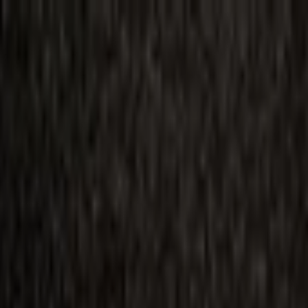
ilmai
Planai
Kino naujienos