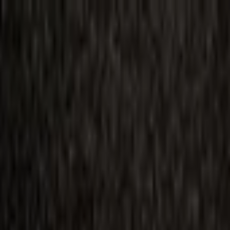
ilmai
Planai
Kino naujienos