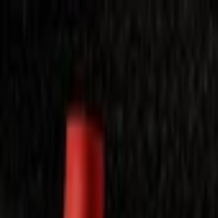
Laimėkite spragėsių aparatą
Laimėti
Close
Toggle Menu
Visi filmai
Su planu nemokamai
Vaikams
Populiariausi
Lietuviški
Mano f