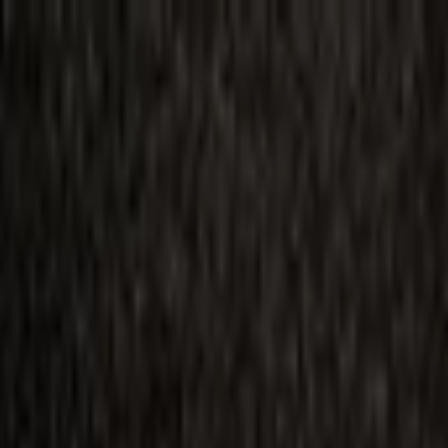
ilmai
Planai
Kino naujienos