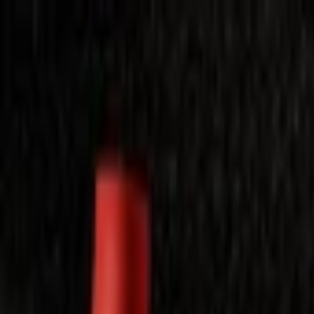
Laimėkite spragėsių aparatą
Laimėti
Close
Toggle Menu
Visi filmai
Su planu nemokamai
Vaikams
Populiariausi
Lietuviški
Mano f