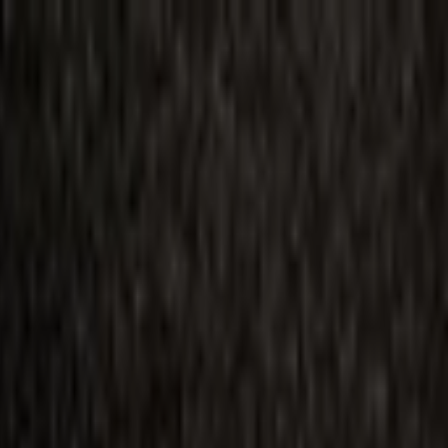
ilmai
Planai
Kino naujienos