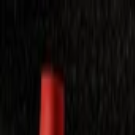
Laimėkite spragėsių aparatą
Laimėti
Close
Toggle Menu
Visi filmai
Su planu nemokamai
Vaikams
Populiariausi
Lietuviški
Mano f