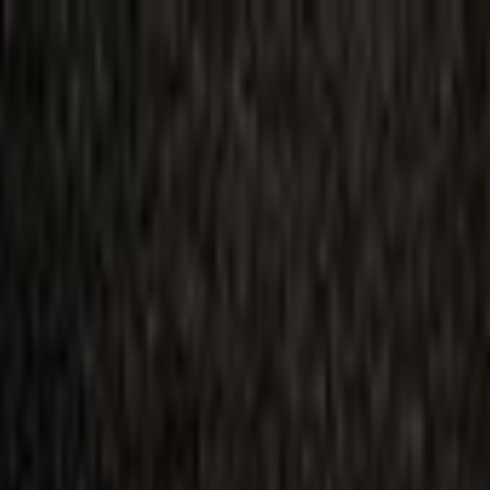
ilmai
Planai
Kino naujienos