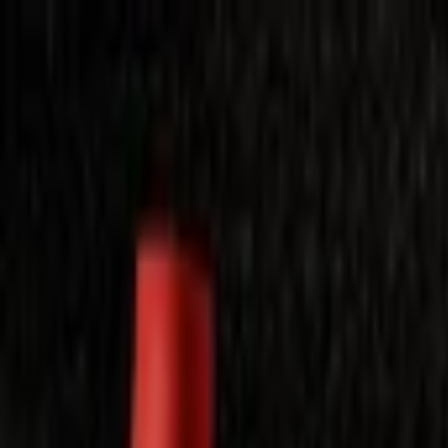
Laimėkite spragėsių aparatą
Laimėti
Close
Toggle Menu
Visi filmai
Su planu nemokamai
Vaikams
Populiariausi
Lietuviški
Mano f