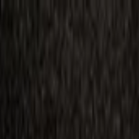
ilmai
Planai
Kino naujienos