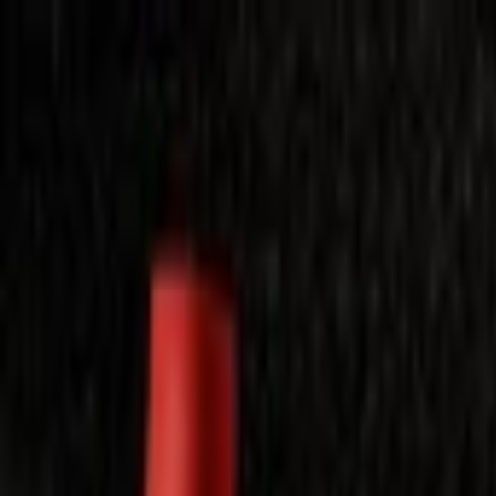
Laimėkite spragėsių aparatą
Laimėti
Close
Toggle Menu
Visi filmai
Su planu nemokamai
Vaikams
Populiariausi
Lietuviški
Mano f