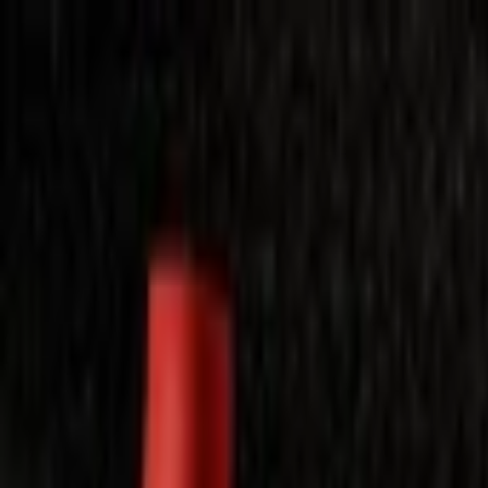
Laimėkite spragėsių aparatą
Laimėti
Close
Toggle Menu
Visi filmai
Su planu nemokamai
Vaikams
Populiariausi
Lietuviški
Mano f