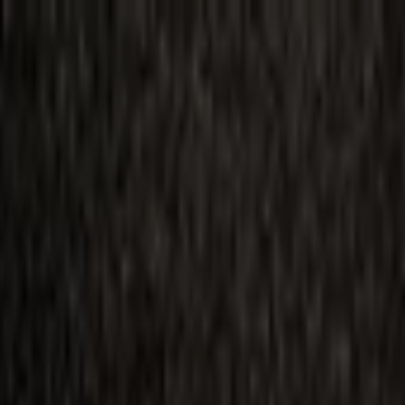
ilmai
Planai
Kino naujienos