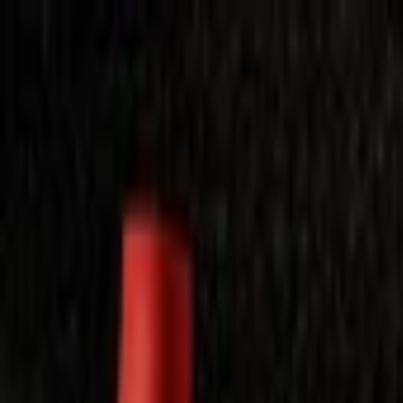
Laimėkite spragėsių aparatą
Laimėti
Close
Toggle Menu
Visi filmai
Su planu nemokamai
Vaikams
Populiariausi
Lietuviški
Mano f