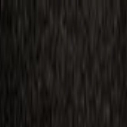
ilmai
Planai
Kino naujienos