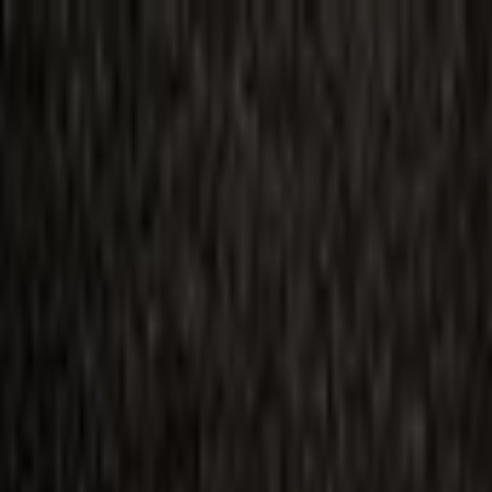
ilmai
Planai
Kino naujienos