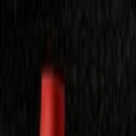
Laimėkite spragėsių aparatą
Laimėti
Close
Toggle Menu
Visi filmai
Su planu nemokamai
Vaikams
Populiariausi
Lietuviški
Mano f