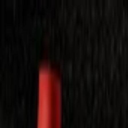
Laimėkite spragėsių aparatą
Laimėti
Close
Toggle Menu
Visi filmai
Su planu nemokamai
Vaikams
Populiariausi
Lietuviški
Mano f