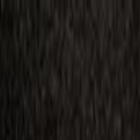
ilmai
Planai
Kino naujienos