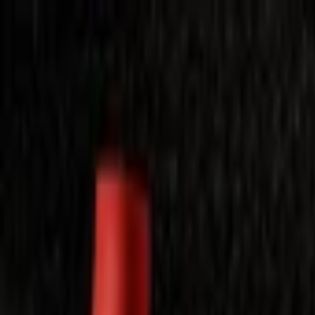
Laimėkite spragėsių aparatą
Laimėti
Close
Toggle Menu
Visi filmai
Su planu nemokamai
Vaikams
Populiariausi
Lietuviški
Mano f