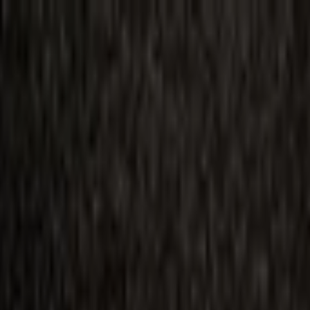
ilmai
Planai
Kino naujienos