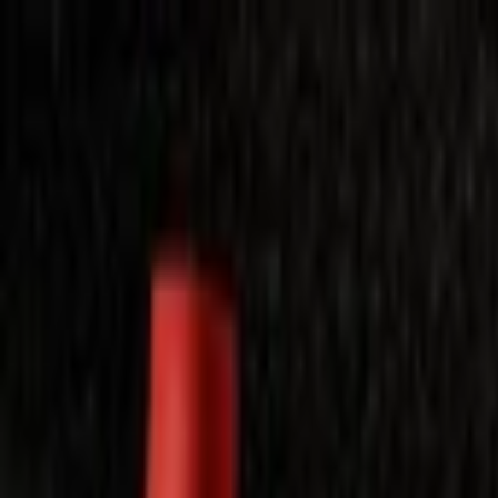
Laimėkite spragėsių aparatą
Laimėti
Close
Toggle Menu
Visi filmai
Su planu nemokamai
Vaikams
Populiariausi
Lietuviški
Mano f