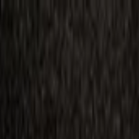
ilmai
Planai
Kino naujienos