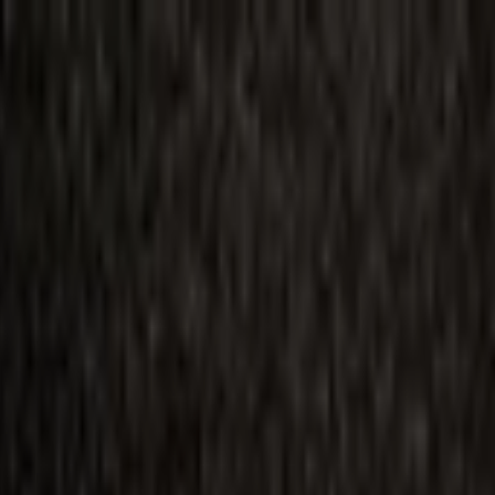
ilmai
Planai
Kino naujienos