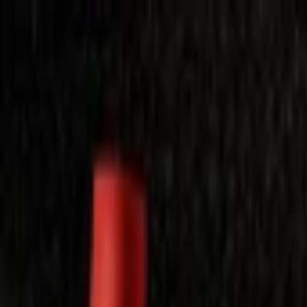
Laimėkite spragėsių aparatą
Laimėti
Close
Toggle Menu
Visi filmai
Su planu nemokamai
Vaikams
Populiariausi
Lietuviški
Mano f